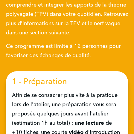
comprendre et intégrer les apports de la théorie 
polyvagale (TPV) dans votre quotidien. Retrouvez 
plus d'informations sur la TPV et le nerf vague 
dans une section suivante. 
Ce programme est limité à 12 personnes pour 
favoriser des échanges de qualité.
1 - Préparation
Afin de se consacrer plus vite à la pratique 
lors de l'atelier, une préparation vous sera 
proposée quelques jours avant l'atelier 
(estimation 1h au total) : 
une lecture
 de 
+10 fiches, une courte 
vidéo
 d'introduction 